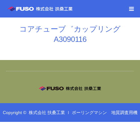
コアチューブ゛カップリング
A3090116
Copyright ©
株式会社 扶桑工業 ｌ ボーリングマシン 地質調査用機
械 鉄筋工事 鉄筋加工