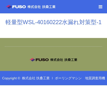
軽量型WSL-40160222水漏れ対策型-1
Copyright ©
株式会社 扶桑工業 ｌ ボーリングマシン 地質調査用機
械 鉄筋工事 鉄筋加工