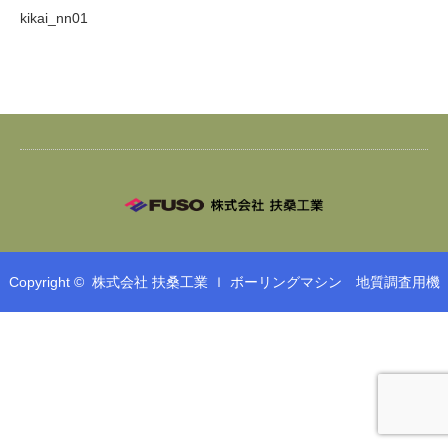
kikai_nn01
Copyright ©
株式会社 扶桑工業 ｌ ボーリングマシン 地質調査用機
械 鉄筋工事 鉄筋加工