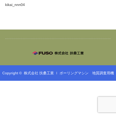
kikai_nnn04
Copyright ©
株式会社 扶桑工業 ｌ ボーリングマシン 地質調査用機
械 鉄筋工事 鉄筋加工